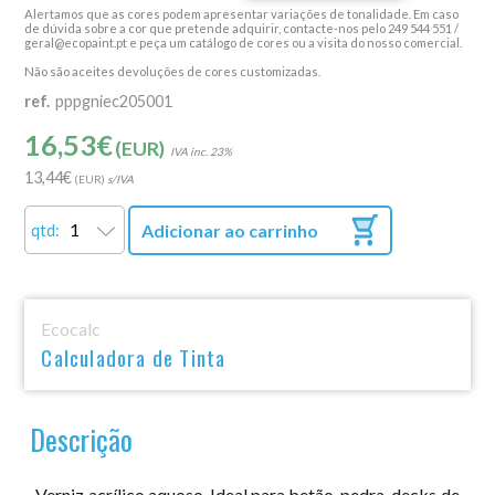
Alertamos que as cores podem apresentar variações de tonalidade. Em caso
de dúvida sobre a cor que pretende adquirir, contacte-nos pelo 249 544 551 /
geral@ecopaint.pt e peça um catálogo de cores ou a visita do nosso comercial.
Não são aceites devoluções de cores customizadas.
ref.
pppgniec205001
16,53
€
(EUR)
23%
13,44
€
(EUR)
Adicionar ao carrinho
qtd:
Ecocalc
Calculadora de Tinta
Descrição
Verniz acrílico aquoso. Ideal para betão, pedra, decks de