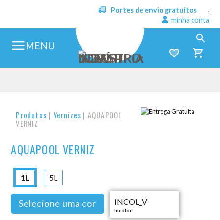
Portes de envio gratuitos
minha conta
MENU
Produtos
|
Vernizes
| AQUAPOOL
VERNIZ
AQUAPOOL VERNIZ
1L
5L
INCOL_V
Selecione uma cor
Incolor