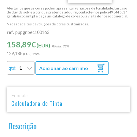
Alertamos que as cores podem apresentar variações de tonalidade. Em caso
de dúvida sobre a cor que pretende adquirir, contacte-nos pelo 249 544 551 /
geral@ecopaint.pt e peça um catálogo de cores ou a visita do nosso comercial.
Não são aceites devoluções de cores customizadas.
ref.
pppgnbec100163
158,89
€
(EUR)
23%
129,18
€
(EUR)
Adicionar ao carrinho
qtd:
Ecocalc
Calculadora de Tinta
Descrição