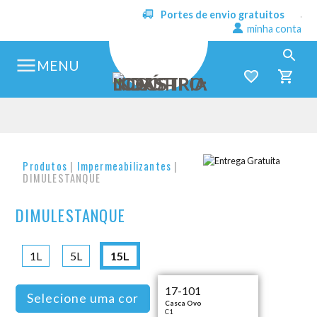
Portes de envio gratuitos
minha conta
MENU
Produtos
|
Impermeabilizantes
|
DIMULESTANQUE
DIMULESTANQUE
1L
5L
15L
17-101
Selecione uma cor
Casca Ovo
C1