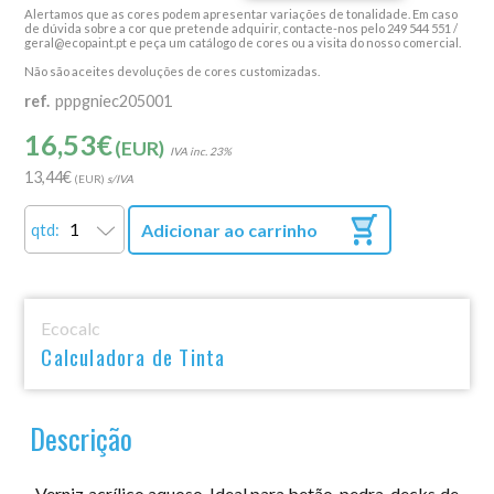
Alertamos que as cores podem apresentar variações de tonalidade. Em caso
de dúvida sobre a cor que pretende adquirir, contacte-nos pelo 249 544 551 /
geral@ecopaint.pt e peça um catálogo de cores ou a visita do nosso comercial.
Não são aceites devoluções de cores customizadas.
ref.
pppgniec205001
16,53
€
(EUR)
23%
13,44
€
(EUR)
Adicionar ao carrinho
qtd:
Ecocalc
Calculadora de Tinta
Descrição
Verniz acrílico aquoso. Ideal para betão, pedra, decks de