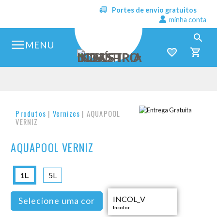
Portes de envio gratuitos
minha conta
MENU
Produtos
|
Vernizes
| AQUAPOOL
VERNIZ
AQUAPOOL VERNIZ
1L
5L
INCOL_V
Selecione uma cor
Incolor