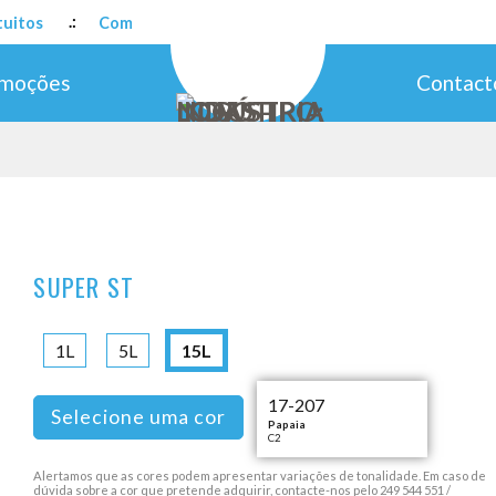
s
Compre já e recebe a partir de 24h.
Pagamentos 100
moções
Contact
SUPER ST
1L
5L
15L
17-207
Selecione uma cor
Papaia
C2
Alertamos que as cores podem apresentar variações de tonalidade. Em caso de
dúvida sobre a cor que pretende adquirir, contacte-nos pelo 249 544 551 /