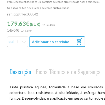
geral@ecopaint.pt e peça um catálogo de cores ou a visita do nosso comercial.
Não são aceites devoluções de cores customizadas.
ref.
ppptnlec000042
179,63
€
(EUR)
23%
146,04
€
(EUR)
Adicionar ao carrinho
qtd:
Descrição
Ficha Técnica e de Segurança
Tinta plástica aquosa, formulada à base em emulsões v
cobertura, boa resistência à alcalinidade, à esfrega húm
fungos. Desenvolvida para aplicação em gesso cartonado e s